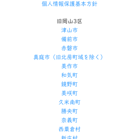
個人情報保護基本方針
旧岡山3区
津山市
備前市
赤磐市
真庭市（旧北房町域を除く）
美作市
和気町
鏡野町
美咲町
久米南町
勝央町
奈義町
西粟倉村
新庄村